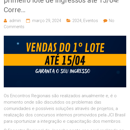
primeiro lote de ingressos até 15/04!
Corre…
admin
março 29, 2024
2024
,
Eventos
No
Comments
Os Encontros Regionais são realizados anualmente e, é o
momento onde são discutidos os problemas das
comunidades e possíveis soluções através de projetos, a
realização dos concursos internos promovidos pela JCI Brasil
para oportunizar a integração e capacitação dos membros.